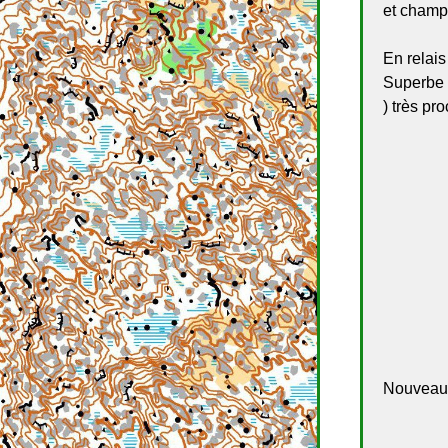
et champ
En relais
Superbe t
) très pr
Nouveau 