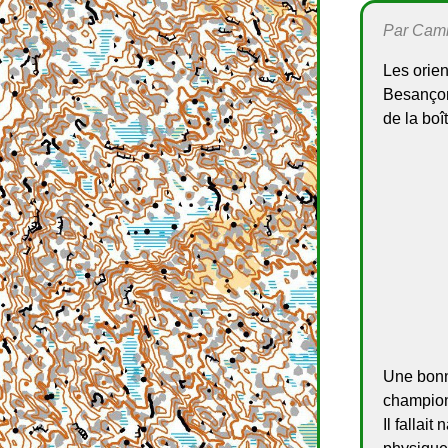
Par Camil
Les orien
Besançon
de la boît
Une bonne
champion
Il fallai