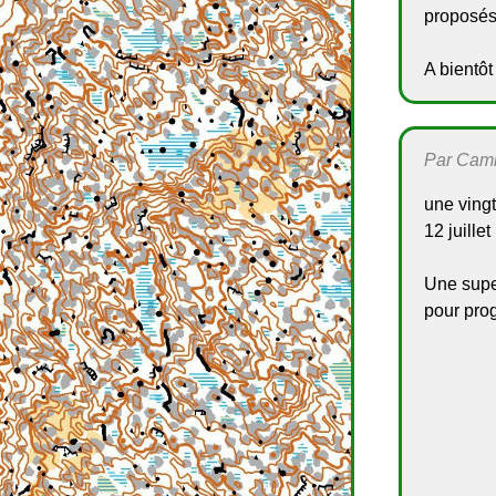
proposés
A bientôt
Par Camil
une ving
12 juillet
Une super
pour prog