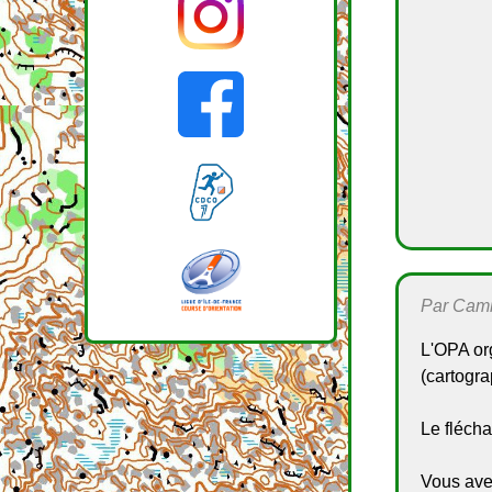
Par Camil
L'OPA org
(cartogr
Le flécha
Vous avez