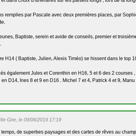
et dans choix d'itinéraires sur les partiels longs , lors de la lon
ns remplies par Pascale avec deux premières places, par Sophie
de.
eunes, Baptiste, serein et avide de conseils, premier et troisièm
.
e H14 ( Baptiste, Julien, Alexis Timéo) se hissent dans le top 
és également Jules et Corenthin en H16, 5 et 6 des 2 courses ,
n D14, Ines 8 et 9 en D16 . Michel 7 et 4, Patrick 4 et 9, Manu 4 et
le Gire, le 09/06/2019 17:19
 temps, de superbes paysages et des cartes de rêves au champi