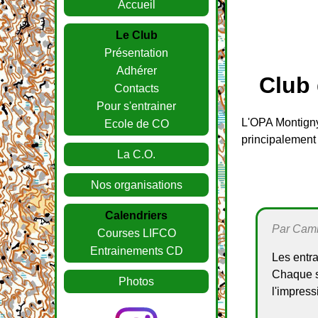
Accueil
Le Club
Présentation
Adhérer
Club 
Contacts
Pour s'entrainer
L'OPA Montigny
Ecole de CO
principalement
La C.O.
Nos organisations
Calendriers
Par Camil
Courses LIFCO
Entrainements CD
Les entra
Chaque se
Photos
l'impress