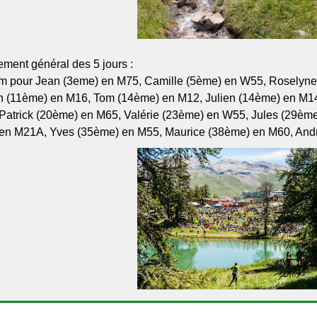
ement général des 5 jours :
m pour Jean (3eme) en M75, Camille (5ème) en W55, Roselyne
n (11ème) en M16, Tom (14ème) en M12, Julien (14ème) en M
Patrick (20ème) en M65, Valérie (23ème) en W55, Jules (29èm
en M21A, Yves (35ème) en M55, Maurice (38ème) en M60, An