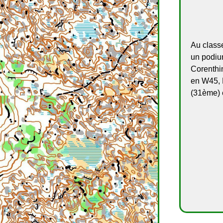
Au class
un podiu
Corenthi
en W45, 
(31ème) 