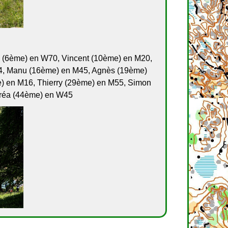
 (6ème) en W70, Vincent (10ème) en M20,
14, Manu (16ème) en M45, Agnès (19ème)
e) en M16, Thierry (29ème) en M55, Simon
dréa (44ème) en W45