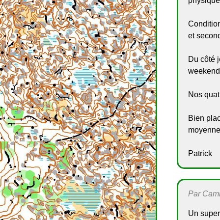
physique 
Conditio
et secon
Du côté j
weekend
Nos quatr
Bien plac
moyenne e
Patrick
Par Camil
Un super