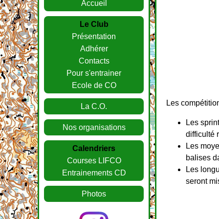
Accueil
Le Club
Présentation
Adhérer
Contacts
Pour s'entrainer
Ecole de CO
Les compétition
La C.O.
Les sprin
Nos organisations
difficult
Les moyen
Calendriers
balises d
Courses LIFCO
Les longu
Entrainements CD
seront mi
Photos