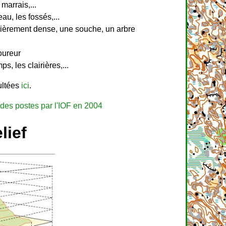
marrais,...
u, les fossés,...
ulièrement dense, une souche, un arbre
coureur
, les clairières,...
ultées
ici
.
 des postes par l'IOF en 2004
lief