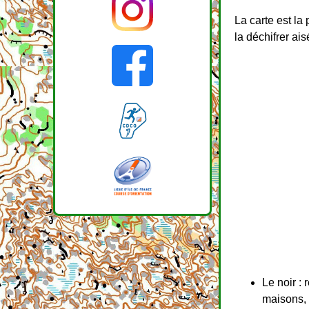
La carte est la
la déchifrer ai
Le noir :
maisons, 