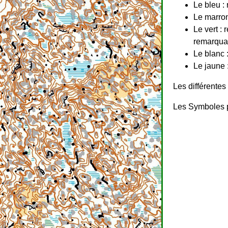
Le bleu :
Le marron
Le vert :
remarquab
Le blanc :
Le jaune 
Les différentes
Les Symboles po